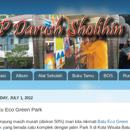
tasi
Album
Alat Sekolah
Buku Tamu
BOS
Rum
DAY, JULY 1, 2012
tu Eco Green Park
pung masih murah (diskon 50%) mari kita nikmati
Batu Eco Green
k
yang berada satu komplek dengan jatim Park II di Kota Wisata Batu