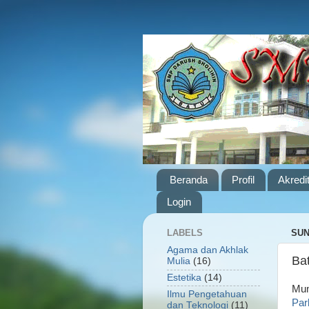
Beranda
Profil
Akredi
Login
LABELS
SUN
Agama dan Akhlak
Ba
Mulia
(16)
Estetika
(14)
Mum
Ilmu Pengetahuan
Par
dan Teknologi
(11)