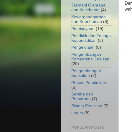
Den
Jasmani Olahraga
wah
dan Kesehatan
(4)
Kewarganegaraan
dan Kepribadian
(8)
Pembiayaan
(19)
Pendidik dan Tenaga
Kependidikan
(5)
Pengelolaan
(8)
Pengembangan
Kompetensi Lulusan
(20)
Pengembangan
Kurikulum
(2)
Proses Pendidikan
(5)
Sarana dan
Prasarana
(7)
Sistem Penilaian
(3)
umum
(8)
POPULAR POSTS