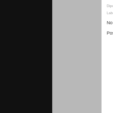
Dip
Lab
No
Po