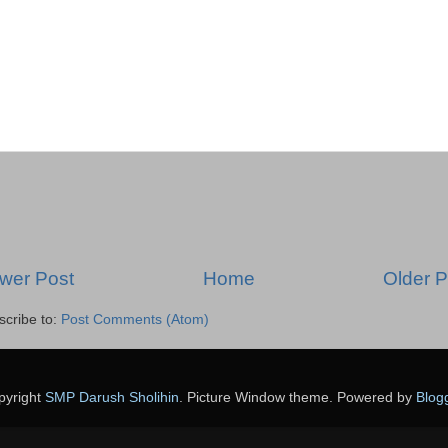
wer Post
Home
Older P
scribe to:
Post Comments (Atom)
pyright
SMP Darush Sholihin
. Picture Window theme. Powered by
Blog