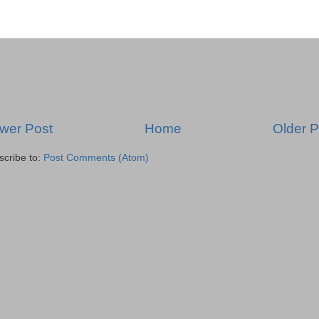
wer Post
Home
Older P
scribe to:
Post Comments (Atom)