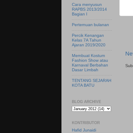
Cara menyusun
RAPBS 2013/2014
Bagian I
Pertemuan bulanan
Percik Kenangan
Kelas 7A Tahun
Ajaran 2019/2020
Ne
Membuat Kostum
Fashion Show atau
Karnaval Berbahan
Sub
Dasar Limbah
TENTANG SEJARAH
KOTA BATU
BLOG ARCHIVE
KONTRIBUTOR
Hafid Junaidi