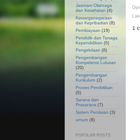
Jasmani Olahraga
Dip
dan Kesehatan
(4)
Lab
Kewarganegaraan
dan Kepribadian
(8)
1 
Pembiayaan
(19)
Pendidik dan Tenaga
Kependidikan
(5)
Pengelolaan
(8)
Pengembangan
Kompetensi Lulusan
(20)
Pengembangan
Kurikulum
(2)
Proses Pendidikan
(5)
Sarana dan
Prasarana
(7)
Sistem Penilaian
(3)
umum
(8)
POPULAR POSTS