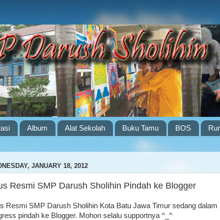
tasi
Album
Alat Sekolah
Buku Tamu
BOS
Rum
NESDAY, JANUARY 18, 2012
tus Resmi SMP Darush Sholihin Pindah ke Blogger
us Resmi SMP Darush Sholihin Kota Batu Jawa Timur sedang dalam
gress pindah ke Blogger. Mohon selalu supportnya ^_^