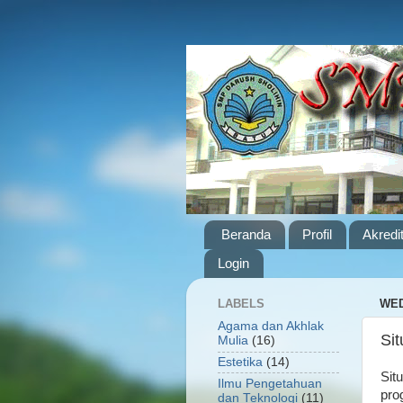
Beranda
Profil
Akredi
Login
LABELS
WED
Agama dan Akhlak
Si
Mulia
(16)
Estetika
(14)
Sit
Ilmu Pengetahuan
pro
dan Teknologi
(11)