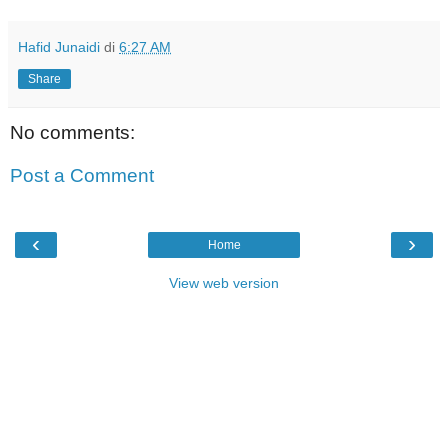
Hafid Junaidi
di
6:27 AM
Share
No comments:
Post a Comment
‹
›
Home
View web version