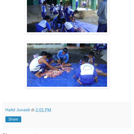
Hafid Junaidi
di
2:01 PM
Share